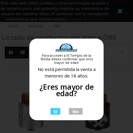
Este sitio web utiliza cookies y otras tecnologías propias y
Categorías
de terceros para que podamos mejorar su experiencia de
usuario en nuestros sitios. Al continuar con la navegación
entendemos que acepta nuestra
política de cookies
.
INICIO
MARCAS
OBS
Listado de productos por marca OBS

Para acceder a El Templo de la
Shisha debes confirmar que eres
mayor de edad.
Mostrando 1-2 de 2 artículo(s)
No está permitida la venta a
menores de 18 años.
¿Eres mayor de
edad?