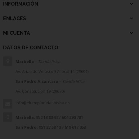
INFORMACIÓN
ENLACES
MI CUENTA
DATOS DE CONTACTO
Marbella
– Tienda física
Av. Arias de Velasco 37, local 14 (29601)
San Pedro Alcántara
– Tienda física
Av. Constitución 19 (29670)
info@eltemplodelashisha.es
Marbella:
952 13 03 92
/
604 290 781
San Pedro:
951 27 53 13
/
619 617 053