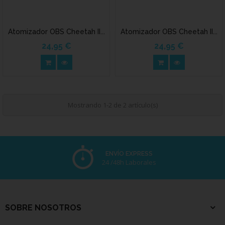
Atomizador OBS Cheetah II...
Atomizador OBS Cheetah II...
24,95 €
24,95 €
Precio
Precio
Mostrando 1-2 de 2 artículo(s)
ENVÍO EXPRESS
24 /48h Laborales
SOBRE NOSOTROS